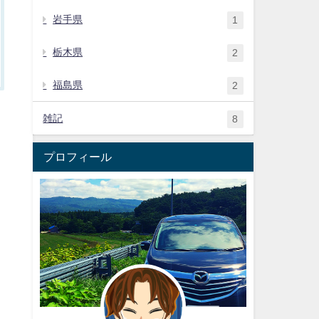
岩手県
1
栃木県
2
福島県
2
雑記
8
プロフィール