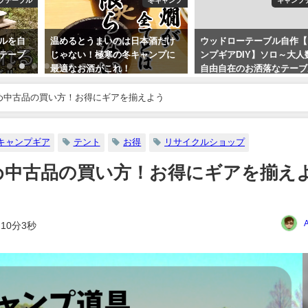
プテーブル
冬キャンプ
キャンプ
ルを自
温めるとうまいのは日本酒だけ
ウッドローテーブル自作【
テーブ
じゃない！極寒の冬キャンプに
ンプギアDIY】ソロ～大人
最適なお酒がこれ！
自由自在のお洒落なテーブ
り
2022年10月12日
め中古品の買い方！お得にギアを揃えよう
2019年9月13日
キャンプギア
テント
お得
リサイクルショップ
め中古品の買い方！お得にギアを揃え
10分3秒