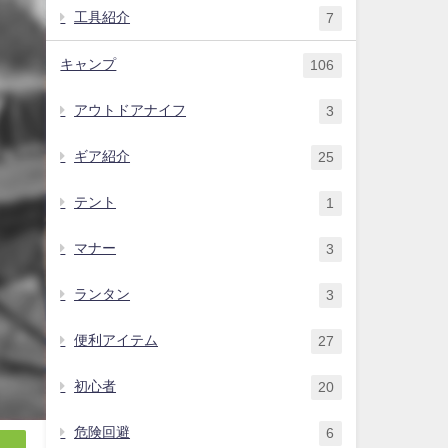
工具紹介
7
キャンプ
106
アウトドアナイフ
3
ギア紹介
25
テント
1
マナー
3
ランタン
3
便利アイテム
27
初心者
20
危険回避
6