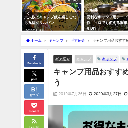
工具紹介
ギア紹介
キャン
ける方法
大人数でキャンプ飯を楽しむな
便利なキャンプ用テーブ
ーで穴あ
ら丸型グリルパン
作 ソロでも使える簡単
ルDIY
2020年3月8日
2020年10月26日
ホーム
キャンプ
ギア紹介
キャンプ用品おすす
ギア紹介
キャンプ
キャンプ
Facebook
キャンプ用品おすす
post
う
2019年7月26日
2020年3月27日
はてブ
Pocket
Feedly