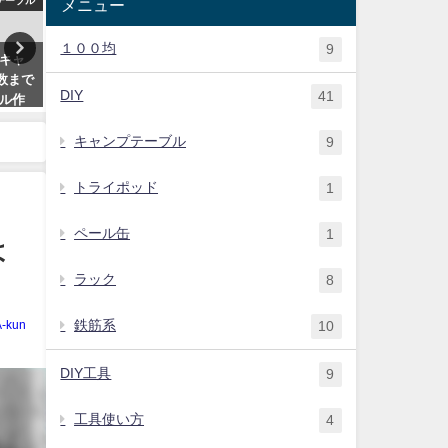
テーブル
鉄筋系
ギ
メニュー
１００均
9
キャ
鉄筋で作るコンパクトなスキレ
災害時に欲しいアウトドアグ
数まで
ット鍋敷きを簡単に自作
ズ！車中泊でも避難所でも活
DIY
41
ル作
するおすすめシュラフ
2020年5月21日
2020年1月16日
キャンプテーブル
9
トライポッド
1
ペール缶
1
よ
ラック
8
鉄筋系
A-kun
10
DIY工具
9
工具使い方
4