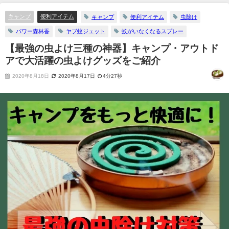
キャンプ
便利アイテム
キャンプ
便利アイテム
虫除け
パワー森林香
ヤブ蚊ジェット
蚊がいなくなるスプレー
【最強の虫よけ三種の神器】キャンプ・アウトド
アで大活躍の虫よけグッズをご紹介
2020年8月18日
2020年8月17日
4分27秒