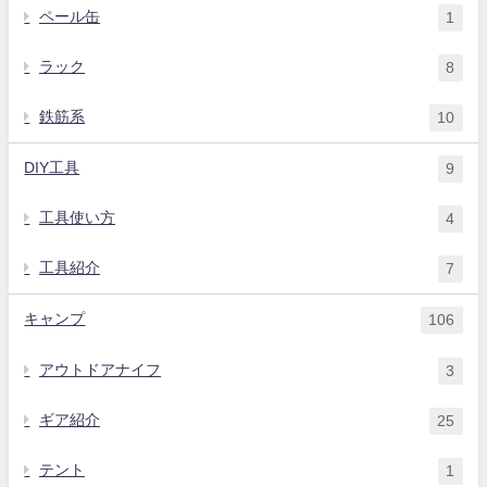
ペール缶
1
ラック
8
鉄筋系
10
DIY工具
9
工具使い方
4
工具紹介
7
キャンプ
106
アウトドアナイフ
3
ギア紹介
25
テント
1