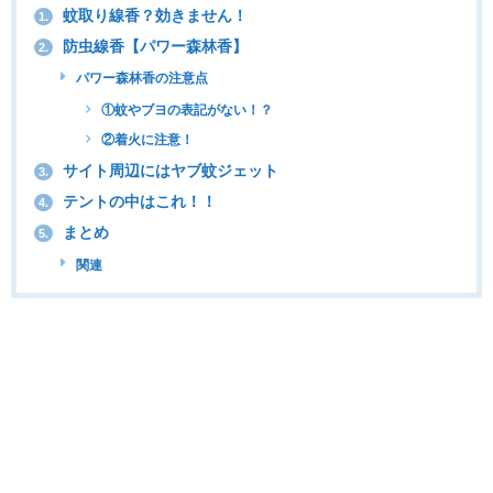
蚊取り線香？効きません！
1.
防虫線香【パワー森林香】
2.
パワー森林香の注意点
①蚊やブヨの表記がない！？
②着火に注意！
サイト周辺にはヤブ蚊ジェット
3.
テントの中はこれ！！
4.
まとめ
5.
関連