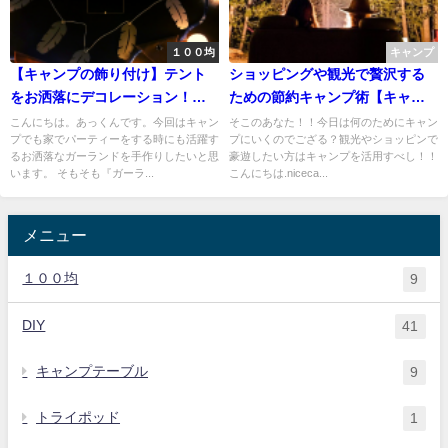
１００均
キャンプ
【キャンプの飾り付け】テント
ショッピングや観光で贅沢する
をお洒落にデコレーション！簡
ための節約キャンプ術【キャン
単100均DIY
プを上手に活用】
こんにちは。あっくんです。今回はキャン
そこのあなた！！今日は何のためにキャン
プでも家でパーティーをする時にも活躍す
プにいくのでござる？観光やショッピンで
るお洒落なガーランドを手作りしたいと思
豪遊したい方はキャンプを活用すべし！！
います。 そもそも『ガーラ...
こんにちは.niceca...
メニュー
１００均
9
DIY
41
キャンプテーブル
9
トライポッド
1