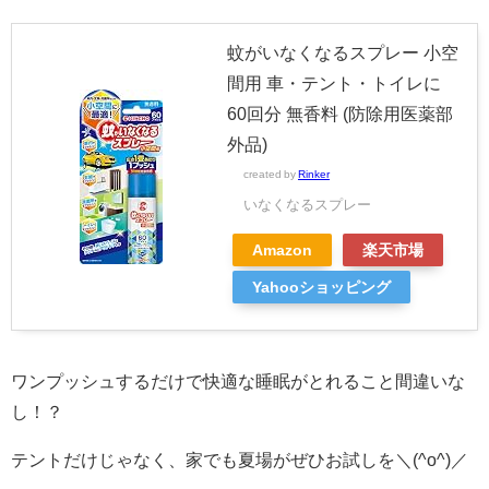
蚊がいなくなるスプレー 小空
間用 車・テント・トイレに
60回分 無香料 (防除用医薬部
外品)
created by
Rinker
いなくなるスプレー
Amazon
楽天市場
Yahooショッピング
ワンプッシュするだけで快適な睡眠がとれること間違いな
し！？
テントだけじゃなく、家でも夏場がぜひお試しを＼(^o^)／