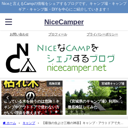
Niceと言えるCampの情報をシェアするブログです。キャンプ場・キャンプ
ギア・キャンプ飯・DIYを中心にご紹介していきます！
NiceCamper
お問い合わせ
プロフィール
プライバシーポリシー
危険回避
宮城県キャンプ場
落ちている木を拾うのは危険！キ
《宮城県のキャンプ場》利用料を
ャンプやアウトドアで使わない方
徹底検証してみた
がいい理由を教えます。
2020年2月25日
2022年9月25日
ホーム
キャンプ
【最強の虫よけ三種の神器】キャンプ・アウトドアで大活
躍の虫よけグッズをご紹介