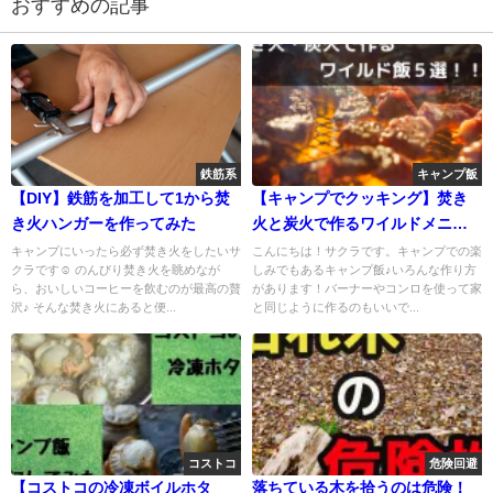
おすすめの記事
鉄筋系
キャンプ飯
【DIY】鉄筋を加工して1から焚
【キャンプでクッキング】焚き
き火ハンガーを作ってみた
火と炭火で作るワイルドメニュ
ーをご紹介
キャンプにいったら必ず焚き火をしたいサ
こんにちは！サクラです。キャンプでの楽
クラです☺ のんびり焚き火を眺めなが
しみでもあるキャンプ飯♪いろんな作り方
ら、おいしいコーヒーを飲むのが最高の贅
があります！バーナーやコンロを使って家
沢♪ そんな焚き火にあると便...
と同じように作るのもいいで...
コストコ
危険回避
【コストコの冷凍ボイルホタ
落ちている木を拾うのは危険！