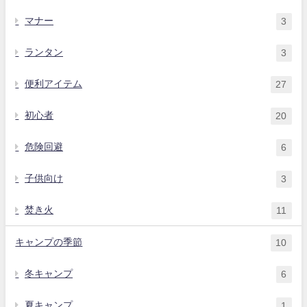
マナー
3
ランタン
3
便利アイテム
27
初心者
20
危険回避
6
子供向け
3
焚き火
11
キャンプの季節
10
冬キャンプ
6
夏キャンプ
1