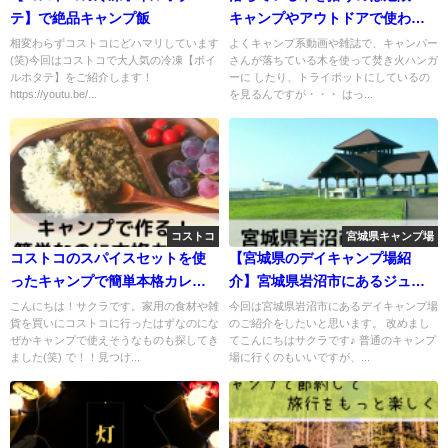
テ】で絶品キャンプ飯
キャンプやアウトドアで使わな
い方がいい理由を教えます。
相変わらずコストコにどハマリしています
よくキャンプ系動画や雑誌で、キャンパー
(笑)今回はコストコで大人気の冷凍【ボイ
さんが落ちている木を使って焚き火ハンガ
ルホタテ】をご紹介します！
ーに したり、トライポットにしているの
https://youtu.be/...
を見るんですが・・・ はっ...
コストコ
宮城県キャンプ場
コストコのスパイスセットを使
【宮城県のデイキャンプ場紹
ったキャンプで簡単本格カレー
介】宮城県岩沼市にあるジュニ
作り＆焚き火で秋の味覚料理
パーク岩沼 南ブロック
こんにちは！サクラです。家用の食材や雑
今回は宮城県岩沼市にあるデイキャンプ場
貨を買いにコストコに行ったはずなのにな
のご紹介をしたいと思います。 改めまし
ぜかキャンプで使えそうなものも探してき
てこんにちはサクラです♪ 普通のキャンプ
ました(笑) で！！見つけ...
場に行くのもいいですが、...