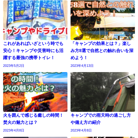
これがあればいざという時でも
「キャンプの効果とは？」楽し
安心！キャンプや災害時にも活
み方8選で自然との触れ合いを深
躍する最強の携帯トイレ！
めよう！
2023年5月2日
2023年4月13日
火を囲んで感じる癒しの時間！
キャンプでの雨天時の過ごし方
焚火の魅力とは？
や備え方の紹介
2023年4月8日
2023年4月8日