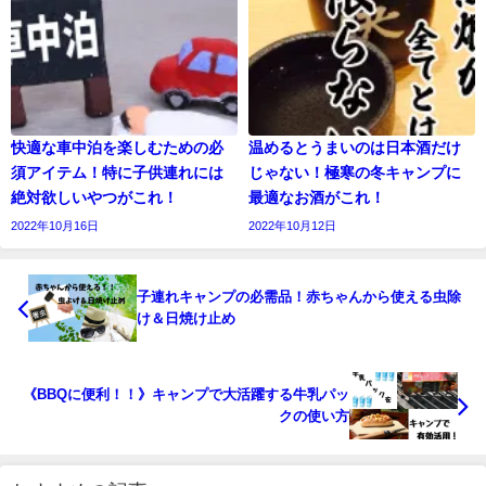
快適な車中泊を楽しむための必
温めるとうまいのは日本酒だけ
須アイテム！特に子供連れには
じゃない！極寒の冬キャンプに
絶対欲しいやつがこれ！
最適なお酒がこれ！
2022年10月16日
2022年10月12日
子連れキャンプの必需品！赤ちゃんから使える虫除
け＆日焼け止め
《BBQに便利！！》キャンプで大活躍する牛乳パッ
クの使い方