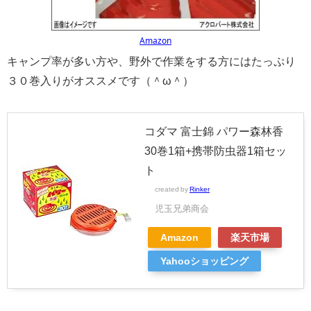
Amazon
キャンプ率が多い方や、野外で作業をする方にはたっぷり
３０巻入りがオススメです（＾ω＾）
コダマ 富士錦 パワー森林香
30巻1箱+携帯防虫器1箱セッ
ト
created by
Rinker
児玉兄弟商会
Amazon
楽天市場
Yahooショッピング