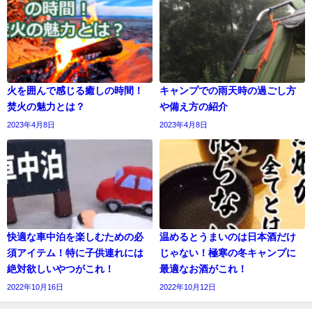
火を囲んで感じる癒しの時間！
キャンプでの雨天時の過ごし方
焚火の魅力とは？
や備え方の紹介
2023年4月8日
2023年4月8日
快適な車中泊を楽しむための必
温めるとうまいのは日本酒だけ
須アイテム！特に子供連れには
じゃない！極寒の冬キャンプに
絶対欲しいやつがこれ！
最適なお酒がこれ！
2022年10月16日
2022年10月12日