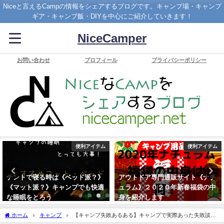
Niceと言えるCampの情報をシェアするブログです。キャンプ場・キャンプ
ギア・キャンプ飯・DIYを中心にご紹介していきます！
NiceCamper
お問い合わせ
プロフィール
プライバシーポリシー
便利アイテム
便利アイテム
テントで寝る時は《ベッド派？》
アウトドア専門通販サイト《ナチ
《マット派？》キャンプでも快適
ュラム》２０２０年新春福袋の中
な睡眠をとろう
身を紹介します
2020年3月11日
2020年1月9日
ホーム
キャンプ
【キャンプ失敗あるある】キャンプで実際あった失敗談を
ご紹介！