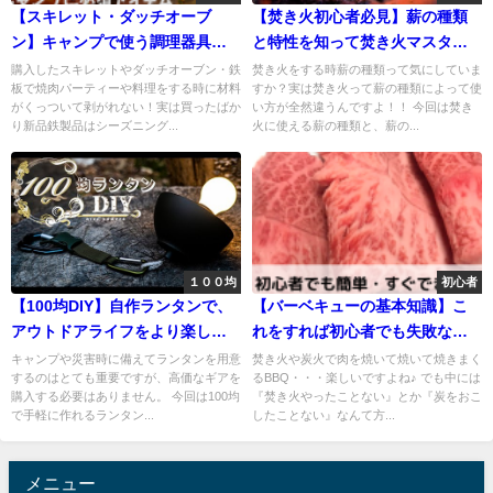
【スキレット・ダッチオーブ
【焚き火初心者必見】薪の種類
ン】キャンプで使う調理器具の
と特性を知って焚き火マスター
お手入れ方法
になろう
購入したスキレットやダッチオーブン・鉄
焚き火をする時薪の種類って気にしていま
板で焼肉パーティーや料理をする時に材料
すか？実は焚き火って薪の種類によって使
がくっついて剥がれない！実は買ったばか
い方が全然違うんですよ！！ 今回は焚き
り新品鉄製品はシーズニング...
火に使える薪の種類と、薪の...
１００均
初心者
【100均DIY】自作ランタンで、
【バーベキューの基本知識】こ
アウトドアライフをより楽しも
れをすれば初心者でも失敗な
う！
し！
キャンプや災害時に備えてランタンを用意
焚き火や炭火で肉を焼いて焼いて焼きまく
するのはとても重要ですが、高価なギアを
るBBQ・・・楽しいですよね♪ でも中には
購入する必要はありません。 今回は100均
『焚き火やったことない』とか『炭をおこ
で手軽に作れるランタン...
したことない』なんて方...
メニュー