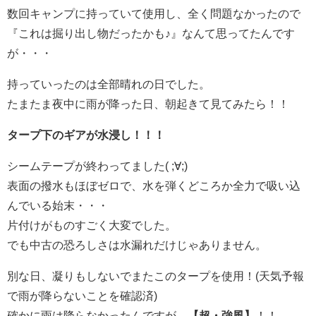
数回キャンプに持っていて使用し、全く問題なかったので
『これは掘り出し物だったかも♪』なんて思ってたんです
が・・・
持っていったのは全部晴れの日でした。
たまたま夜中に雨が降った日、朝起きて見てみたら！！
タープ下のギアが水浸し！！！
シームテープが終わってました( ;∀;)
表面の撥水もほぼゼロで、水を弾くどころか全力で吸い込
んでいる始末・・・
片付けがものすごく大変でした。
でも中古の恐ろしさは水漏れだけじゃありません。
別な日、凝りもしないでまたこのタープを使用！(天気予報
で雨が降らないことを確認済)
確かに雨は降らなかったんですが、
【超・強風】
！！