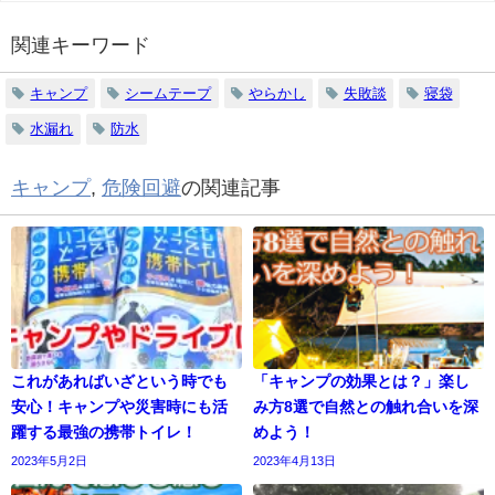
関連キーワード
キャンプ
シームテープ
やらかし
失敗談
寝袋
水漏れ
防水
キャンプ
,
危険回避
の関連記事
これがあればいざという時でも
「キャンプの効果とは？」楽し
安心！キャンプや災害時にも活
み方8選で自然との触れ合いを深
躍する最強の携帯トイレ！
めよう！
2023年5月2日
2023年4月13日