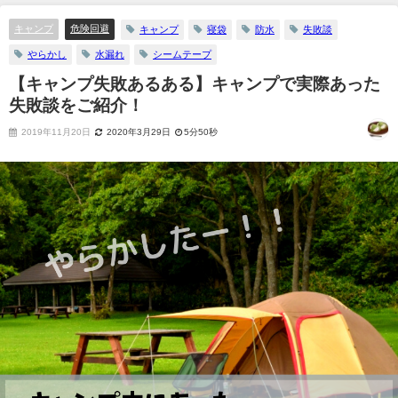
キャンプ
危険回避
キャンプ
寝袋
防水
失敗談
やらかし
水漏れ
シームテープ
【キャンプ失敗あるある】キャンプで実際あった
失敗談をご紹介！
2019年11月20日
2020年3月29日
5分50秒