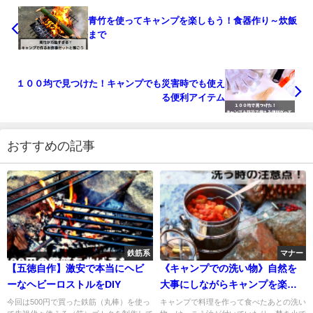
青竹を使ってキャンプを楽しもう！食器作り～炊飯
まで
１００均で見つけた！キャンプでも災害時でも使え
る便利アイテム
おすすめの記事
鉄筋系
マナー
【五徳自作】激安で本当にヘビ
《キャンプでの洗い物》自然を
ーなヘビーロストルをDIY
大事にしながらキャンプを楽し
もう
今回は500円で買った鉄筋（丸棒）を使っ
キャンプで料理を作って食べたあとの洗い