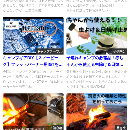
て先祖代々使える（笑）ゴトクを制作して
物。けっこう油が付いていたり、焚き火で
みました。やはりアウトドアをする上で欠
使ったお鍋やフライパは煤だらけ・・・
かせないのが、上文にも書...
キレイに洗って持ち帰りたい...
キャンプテーブル
子供向け
キャンプギアDIY【スノーピー
子連れキャンプの必需品！赤ち
ク】フラットバーナー用IGTを自
ゃんから使える虫除け＆日焼け
作！ ＃１
止め
今回のキャンプギアDIYはこれ！スノーピ
紫外線と虫刺されは女性の敵！！日焼け止
ークから発売されているIGTテーブルを自
めと虫よけは必須アイテムですよね。 で
作しちゃいます。 このIGTテーブルは同メ
も女性だけじゃなく、お子さんにも大敵な
ーカーから発売され...
んです！ 特に夏場の紫外線...
初心者
焚き火