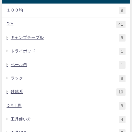
１００均
9
DIY
41
キャンプテーブル
9
トライポッド
1
ペール缶
1
ラック
8
鉄筋系
10
DIY工具
9
工具使い方
4