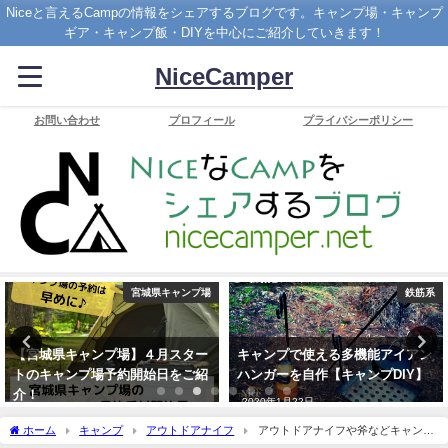
Niceと言えるCampの情報をシェアするブログです。キャンプ場・キャンプ
ギア・キャンプ飯・DIYを中心にご紹介していきます！
NiceCamper
お問い合わせ
プロフィール
プライバシーポリシー
宮城県キャンプ場
鉄筋系
【宮城県キャンプ場】４月スター
キャンプで使える多機能アイアン
トのキャンプ場予約開始日をご紹
ハンガーを自作【キャンプDIY】
介！
2020年1月22日
2020年2月11日
ホーム
キャンプ
アウトドアナイフ
アウトドアナイフや斧などキャンプ
用刃物の適切な使用と保管方法について