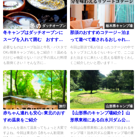
ダッチオーブン
栃木県キャンプ場
冬キャンプはダッチオーブンに
那須のおすすめコテージ～泊ま
スープを入れて囲む おすすめ
って遊べて癒されるおしゃれな
キャンプ飯
コテージをご紹介！
必要なものはスープ缶詰と牛乳・パスタで
今回は那須で私が泊まったコテージの中で
OK♪簡単キャンプめしをご紹介！！温める
もトップ３に入るぐらいキレイで、ここは
だけじゃ物足りない！けど手の混んだ料理
また泊まりに来たいと思える場所をくわし
も面倒くさい！そんな方に...
くご紹介したいと思います！...
旅行
山形県キャンプ場
赤ちゃん連れも安心♪東北のおす
【山形県のキャンプ場紹介】山
すめ温泉をご紹介
形県東根にある白水川ダム公園
キャンプ場
赤ちゃんを連れて温泉ってちょっと大変で
今回は山形県東根にある無料で泊まれるキ
すよね。今回は東北の【赤ちゃん歓迎旅
ャンプ場！泊水川ダム公園キャンプ場の要