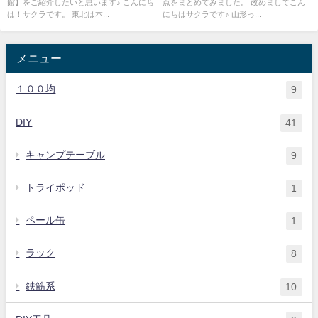
館】をご紹介したいと思います♪ こんにち
点をまとめてみました。 改めましてこん
は！サクラです。 東北は本...
にちはサクラです♪ 山形っ...
メニュー
１００均
9
DIY
41
キャンプテーブル
9
トライポッド
1
ペール缶
1
ラック
8
鉄筋系
10