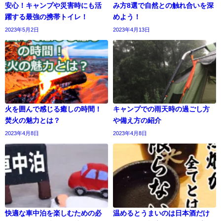
安心！キャンプや災害時にも活
み方8選で自然との触れ合いを深
躍する最強の携帯トイレ！
めよう！
2023年5月2日
2023年4月13日
火を囲んで感じる癒しの時間！
キャンプでの雨天時の過ごし方
焚火の魅力とは？
や備え方の紹介
2023年4月8日
2023年4月8日
快適な車中泊を楽しむための必
温めるとうまいのは日本酒だけ