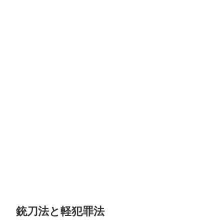
銃刀法と軽犯罪法