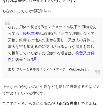
なければ携帯しちゃダメ！ということです。
ちなみにこちらが軽犯罪法
↓↓
なお、刃体の長さが6センチメートル以下の刃物であ
っても、
軽犯罪法
第1条第2号「正当な理由がなくて
刃物、鉄棒その他人の生命を害し、又は人の身体に
重大な害を加えるのに使用されるような器具を隠し
て携帯していた者」に抵触する場合は、
拘留
又は
科
[3]
料
に処せられる
。
出典: フリー百科事典『ウィキペディア（Wikipedia）』
正当な理由がないのに刃物などを隠して携帯するのはダメ
ですよ！という法律です。
ここでさっきから気になるのが
《正当な理由》
ですよね。