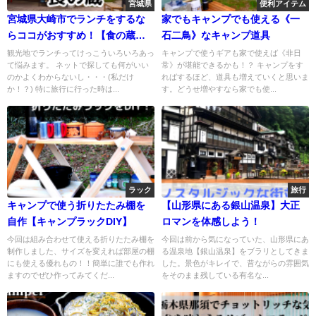
宮城県
便利アイテム
宮城県大崎市でランチをするな
家でもキャンプでも使える《一
らココがおすすめ！【食の蔵醸
石二鳥》なキャンプ道具
室～かむろ】
観光地でランチってけっこういろいろあっ
キャンプで使うギアも家で使えば《非日
て悩みます。 ネットで探しても何がいい
常》が堪能できるかも！？ キャンプをす
のかよくわからないし・・・(私だけ
ればするほど、道具も増えていくと思いま
か！？) 特に旅行に行った時は...
す。どうせ増やすなら家でも使...
ラック
旅行
キャンプで使う折りたたみ棚を
【山形県にある銀山温泉】大正
自作【キャンプラックDIY】
ロマンを体感しよう！
今回は組み合わせて使える折りたたみ棚を
今回は前から気になっていた、山形県にあ
制作しました、サイズを変えれば部屋の棚
る温泉地【銀山温泉】をブラリとしてきま
にも使える優れもの！！簡単に誰でも作れ
した。景色がキレイで、昔ながらの雰囲気
ますのでぜひ作ってみてくだ...
をそのまま残している有名な...