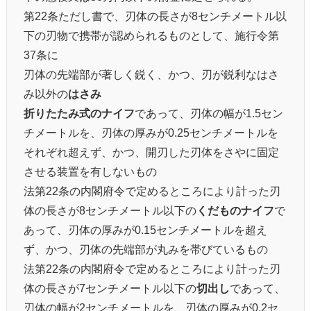
第22条ただし書で、刃体の長さが8センチメートル以
下の刃物で携帯が認められるものとして、施行令第
37条に
刃体の先端部が著しく鋭く、かつ、刃が鋭利なはさ
み以外の
はさみ
折りたたみ式のナイフ
であって、刃体の幅が1.5セン
チメートルを、刃体の厚みが0.25センチメートルを
それぞれ超えず、かつ、開刃した刃体をさやに固定
させる装置を有しないもの
法第22条の内閣府令で定めるところにより計った刃
体の長さが8センチメートル以下の
くだものナイフ
で
あって、刃体の厚みが0.15センチメートルを超え
ず、かつ、刃体の先端部が丸みを帯びているもの
法第22条の内閣府令で定めるところにより計った刃
体の長さが7センチメートル以下の
切出し
であって、
刃体の幅が2センチメートルを、刃体の厚みが0.2セ