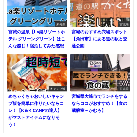
未分類
宮城県
宮城の温泉【La楽リゾートホ
宮城のおすすめ穴場スポット
テル グリーングリーン】はこ
【角田市】にある道の駅と交
んな感じ！宿泊してみた感想
通公園
キャンプ飯
宮城県
めちゃくちゃおいしいキャン
宮城県大崎市でランチをする
プ飯を簡単に作りたいならコ
ならココがおすすめ！【食の
レ！【K＆K CANPの達人】
蔵醸室～かむろ】
がマストアイテムになりそ
う！