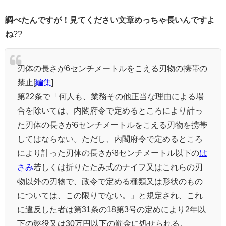
調べたんですが！見てください文章めっちゃ長いんですよ
ね
??
刃体の長さが6センチメートルをこえる刃物の携帯の
禁止[
編集
]
第22条で「何人も、業務その他正当な理由による場
合を除いては、内閣府令で定めるところにより計っ
た刃体の長さが6センチメートルをこえる刃物を携帯
してはならない。ただし、内閣府令で定めるところ
により計った刃体の長さが8センチメートル以下の
は
さみ
若しくは折りたたみ式のナイフ又はこれらの刃
物以外の刃物で、政令で定める種類又は形状のもの
については、この限りでない。」と規定され、これ
に違反した者は第31条の18第3号の定めにより2年以
下の懲役又は30万円以下の罰金に処せられる。