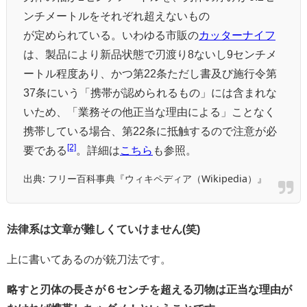
ンチメートルをそれぞれ超えないもの
が定められている。いわゆる市販の
カッターナイフ
は、製品により新品状態で刃渡り8ないし9センチメ
ートル程度あり、かつ第22条ただし書及び施行令第
37条にいう「携帯が認められるもの」には含まれな
いため、「業務その他正当な理由による」ことなく
携帯している場合、第22条に抵触するので注意が必
[2]
要である
。詳細は
こちら
も参照。
出典: フリー百科事典『ウィキペディア（Wikipedia）』
法律系は文章が難しくていけません(笑)
上に書いてあるのが銃刀法です。
略すと刃体の長さが６センチを超える刃物は正当な理由が