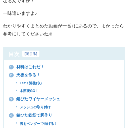
なるんですが！
一味違いますよ♪
わかりやすくまとめた動画が一番↓にあるので、よかったら
参考にしてくださいね☺
目次
[
閉じる
]
材料はこれだ！
1.
天板を作る！
2.
Let‘ｓ溶接(仮)
本溶接GO！
錆びたワイヤーメッシュ
3.
メッシュの取り付け
錆びた鉄筋で脚作り
4.
脚をベンダーで曲げる！