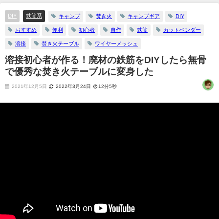
DIY
鉄筋系
キャンプ
焚き火
キャンプギア
DIY
おすすめ
便利
初心者
自作
鉄筋
カットベンダー
溶接
焚き火テーブル
ワイヤーメッシュ
溶接初心者が作る！廃材の鉄筋をDIYしたら無骨
で優秀な焚き火テーブルに変身した
2021年12月5日
2022年3月24日
12分5秒