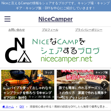
Niceと言えるCampの情報をシェアするブログです。キャンプ場・キャンプ
ギア・キャンプ飯・DIYを中心にご紹介していきます！
NiceCamper
お問い合わせ
プロフィール
プライバシーポリシー
ラック
キャンプ飯
配管パイプを使っておしゃれなキ
誰でも簡単に作れるチーズリゾッ
ャンプラックを作ろう【キャンプ
トの作り方 家庭で作れる簡単チ
ギアDIY・制作】
ーズリゾットレシピ
2019年12月30日
2021年6月3日
ホーム
DIY
溶接初心者が作る！廃材の鉄筋をDIYしたら無骨で優秀な焚き火
テーブルに変身した