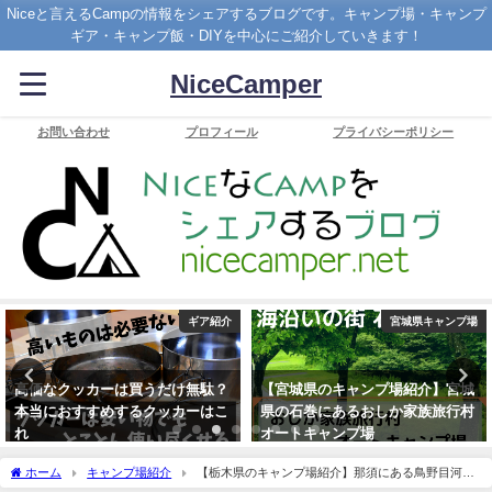
Niceと言えるCampの情報をシェアするブログです。キャンプ場・キャンプ
ギア・キャンプ飯・DIYを中心にご紹介していきます！
NiceCamper
お問い合わせ
プロフィール
プライバシーポリシー
宮城県キャンプ場
初心者
【宮城県のキャンプ場紹介】宮城
【スキレット・ダッチオーブン】
県の石巻にあるおしか家族旅行村
キャンプで使う調理器具のお手入
オートキャンプ場
れ方法
2020年2月22日
2020年4月30日
ホーム
キャンプ場紹介
【栃木県のキャンプ場紹介】那須にある鳥野目河川
公園オートキャンプ場