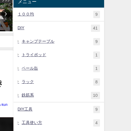
ラック
ダッチオーブン
キャンプテ
メニュー
１００均
9
棚を
《ワイルドキャンプ飯》ダッチ
簡単ローテーブル自作 キャ
】
オーブンで作るラムラックのロ
プで使う肉型ローテーブルをD
DIY
41
ースト
2019年5月5日
2020年2月1日
キャンプテーブル
9
トライポッド
1
ペール缶
1
き
ラック
8
鉄筋系
10
A-kun
DIY工具
9
工具使い方
4