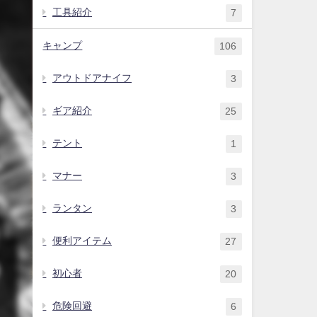
工具紹介
7
キャンプ
106
アウトドアナイフ
3
ギア紹介
25
テント
1
マナー
3
ランタン
3
便利アイテム
27
初心者
20
危険回避
6