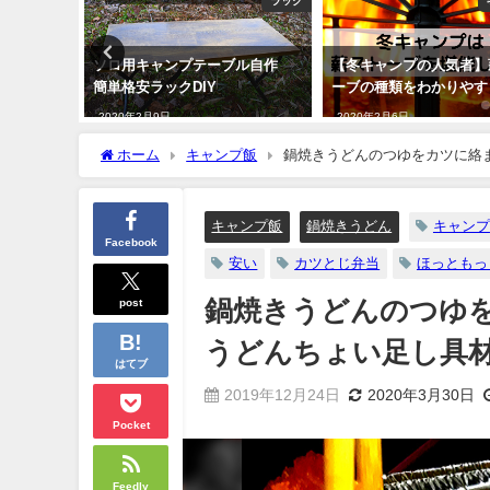
ッチオーブン
ラック
ッチオー
ソロ用キャンプテーブル自作
【冬キャンプの人気者】
カレー！
簡単格安ラックDIY
ーブの種類をわかりやす
2020年2月9日
2020年2月6日
ホーム
キャンプ飯
鍋焼きうどんのつゆをカツに絡
キャンプ飯
鍋焼きうどん
キャンプ
Facebook
安い
カツとじ弁当
ほっともっ
post
鍋焼きうどんのつゆ
うどんちょい足し具
はてブ
2019年12月24日
2020年3月30日
Pocket
Feedly