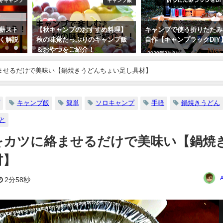
冬キャンプ
キャンプ飯
薪スト
【秋キャンプのおすすめ料理】
キャンプで使う折りたたみ
く解説
秋の味覚たっぷりのキャンプ飯
自作【キャンプラックDIY
＆おやつをご紹介！
2020年2月8日
2019年9月14日
ませるだけで美味い【鍋焼きうどんちょい足し具材】
キャンプ飯
簡単
ソロキャンプ
手軽
鍋焼きうどん
と
をカツに絡ませるだけで美味い【鍋焼
材】
2分58秒