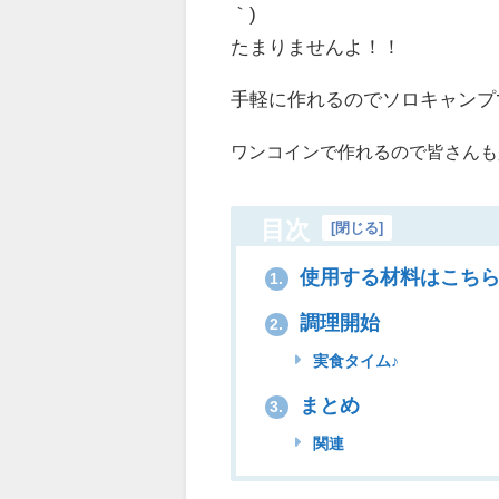
｀)
たまりませんよ！！
手軽に作れるのでソロキャンプ
ワンコインで作れるので皆さんも
目次
[
閉じる
]
使用する材料はこち
1.
調理開始
2.
実食タイム♪
まとめ
3.
関連