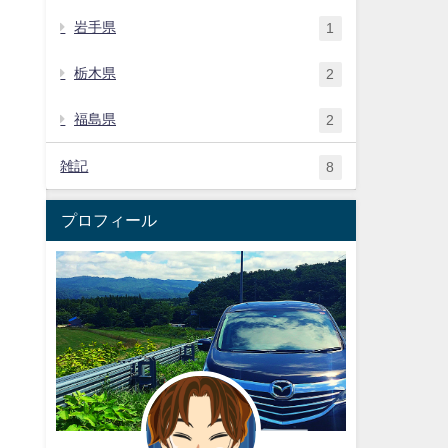
岩手県
1
栃木県
2
福島県
2
雑記
8
プロフィール