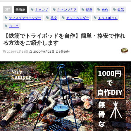
DIY
鉄筋系
キャンプ
キャンプギア
簡単
自作
鉄筋
ディスクグラインダー
格安
カットベンダー
トライポッド
ＤＩＹ
【鉄筋でトライポッドを自作】簡単・格安で作れ
る方法をご紹介します
2020年1月18日
2020年9月21日
8分56秒