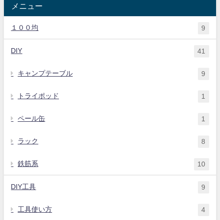
メニュー
１００均
9
DIY
41
キャンプテーブル
9
トライポッド
1
ペール缶
1
ラック
8
鉄筋系
10
DIY工具
9
工具使い方
4