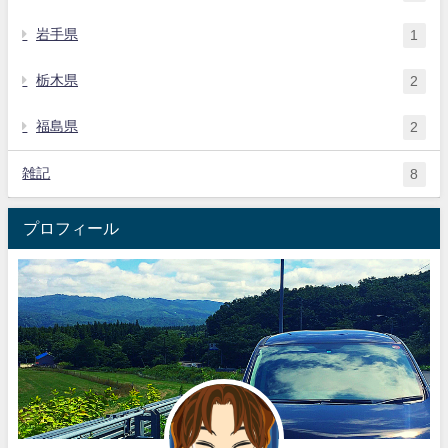
岩手県
1
栃木県
2
福島県
2
雑記
8
プロフィール