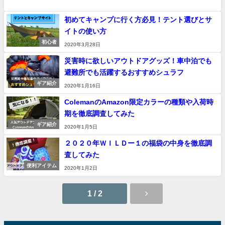
初めてキャンプに行く方必見！テント選びとサ
イトの使い方
初心者
2020年3月28日
災害時に欲しいアウトドアグッズ！車中泊でも
避難所でも活躍するおすすめシュラフ
ギア紹介
2020年1月16日
ColemanのAmazon限定カラーの種類や入荷時
期を徹底調査してみた
ギア紹介
2020年1月5日
２０２０年ＷＩＬＤー１の福袋の中身を徹底調
査してみた
便利アイテム
2020年1月2日
1 / 2