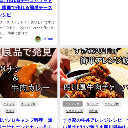
単に作れるチーズリゾット
 家庭で作れる簡単チーズ
レシピ
チーズリゾット！！美味しいですよ
調べてみると、あれやこれやと作り方
。 簡単に作れて...
3日
A-kun
キャンプ
キャンプ飯
キャンプ飯
キャンプ
キャンプ飯
手作り
ソロキャンプ
吉野家
味いソロキャンプ料理 無
すき家の牛丼アレンジレシピ 
見つけたナンとカレー作り
い足すだけで激うま四川風牛肉