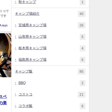
秋キャンプ
1
トコで
キャンプ場紹介
40
箸です
宮城県キャンプ場
26
A-kun
山形県キャンプ場
5
栃木県キャンプ場
4
福島県キャンプ場
6
キャンプ飯
85
BBQ
2
コストコ
21
スペ
の美
コラボ飯
6