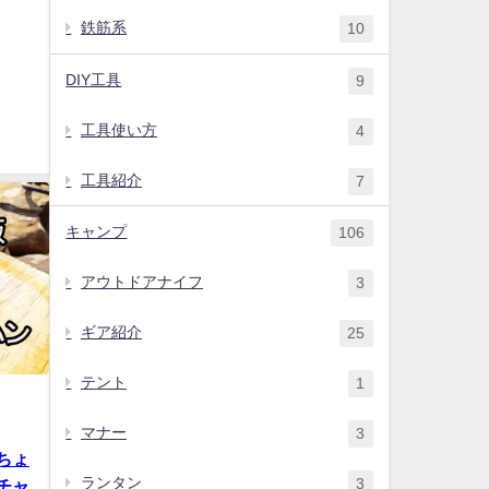
鉄筋系
10
DIY工具
9
工具使い方
4
工具紹介
7
キャンプ
106
アウトドアナイフ
3
ギア紹介
25
テント
1
マナー
3
ちょ
ランタン
3
チャ