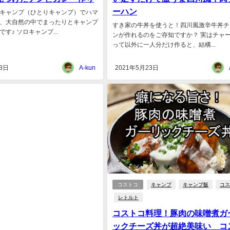
ーハン
キャンプ（ひとりキャンプ）でハマ
、大自然の中でまったりとキャンプ
すき家の牛丼を使うと！四川風激辛牛丼チ
す♪ ソロキャンプ...
ンが作れるのをご存知ですか？ 実はチャ
って以外に一人分だけ作ると、結構...
3日
A-kun
2021年5月23日
コストコ
キャンプ
キャンプ飯
コス
レトルト
コストコ料理！豚肉の味噌煮ガ
ックチーズ丼が超絶美味い コ