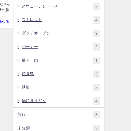
なキャ
スウェーデントーチ
2
豚の肋
スキレット
4
akura
ダッチオーブン
9
バーナー
2
吊るし肉
1
焼き鳥
3
鉄板
2
鍋焼きうどん
4
旅行
6
未分類
3