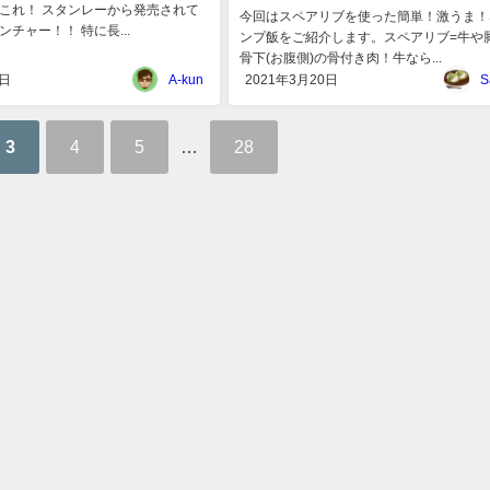
これ！ スタンレーから発売されて
今回はスペアリブを使った簡単！激うま！
チャー！！ 特に長...
ンプ飯をご紹介します。スペアリブ=牛や
骨下(お腹側)の骨付き肉！牛なら...
8日
A-kun
2021年3月20日
S
3
4
5
…
28