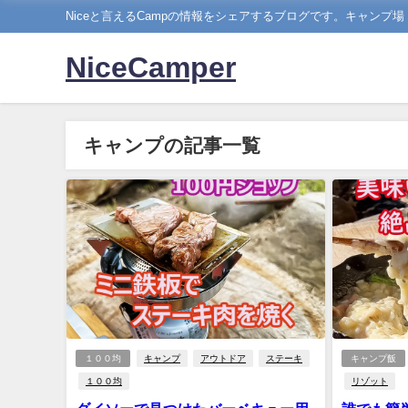
Niceと言えるCampの情報をシェアするブログです。キャンプ
NiceCamper
キャンプの記事一覧
１００均
キャンプ
アウトドア
ステーキ
キャンプ飯
１００均
リゾット