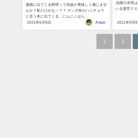
活躍の水筒は
漫画に出てくる料理って何故か美味しく感じませ
いる真空クエン
んか？私だけかな～？？ マンガ本のハンチョウ
と言う本に出てくる、にんにくはら...
2021年5月9日
A-kun
2021年5月
1
2