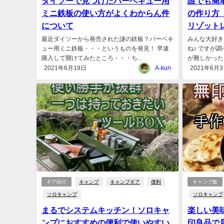
ダイソーで見つけたバーベキュー用
誰でも簡
ミニ鉄板の使い方がよくわからん件
の作り方
について
リゾット
最近ダイソーから発売された謎の鉄板？バーベキ
みんな大好き
ュー用ミニ鉄板・・・というものを発見！ 早速
ね♪ ですが
購入して開けてみたところ・・・ち...
が難しかったり
2021年6月19日
A-kun
2021年6月
ギア紹介
キャンプ
キャンプギア
便利
キャンプ飯
ソロキャンプ
ソロキャンプ
まるでシステムキッチン！ソロキャ
楽しい美
ンプにおすすめの便利で使いやすい
印良品で