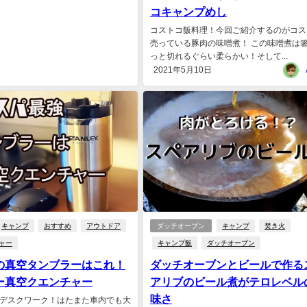
コキャンプめし
コストコ飯料理！今回ご紹介するのがコス
売っている豚肉の味噌煮！ この味噌煮は
っと切れるぐらい柔らかい！そして...
2021年5月10日
キャンプ
おすすめ
アウトドア
ダッチオーブン
キャンプ
焚き火
ャー
キャンプ飯
ダッチオーブン
の真空タンブラーはこれ！
ダッチオーブンとビールで作る
ー真空クエンチャー
アリブのビール煮がテロレベル
味さ
デスクワーク！はたまた車内でも大