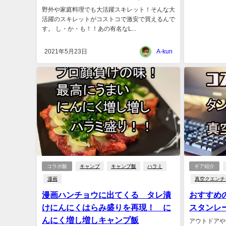
野外や家庭料理でも大活躍スキレット！そんな大
活躍のスキレットがコストコで激安で買えるんで
す。 し・か・も！！あの有名なL...
2021年5月23日
A-kun
コラボ飯
キャンプ
キャンプ飯
ハラミ
ギア紹介
漫画
真空クエンチ
漫画ハンチョウに出てくる タレ漬
おすすめ
けにんにくはらみ盛りを再現！ に
スタンレ
んにく増し増しキャンプ飯
アウトドアや