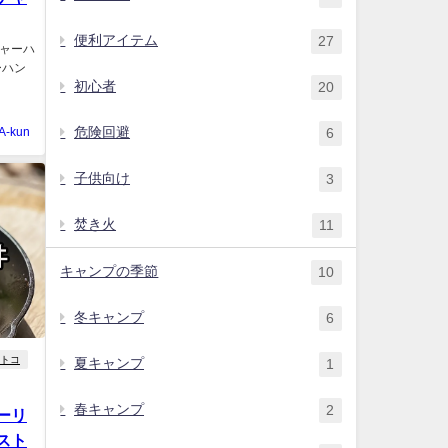
便利アイテム
27
ャーハ
ーハン
初心者
20
危険回避
A-kun
6
子供向け
3
焚き火
11
キャンプの季節
10
冬キャンプ
6
トコ
夏キャンプ
1
春キャンプ
2
ーリ
スト