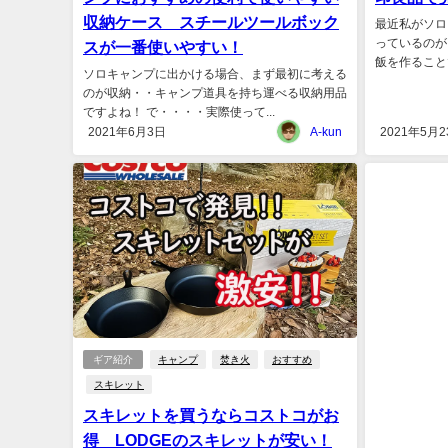
収納ケース スチールツールボック
最近私がソロ
っているのが
スが一番使いやすい！
飯を作ることで
ソロキャンプに出かける場合、まず最初に考える
のが収納・・キャンプ道具を持ち運べる収納用品
ですよね！ で・・・・実際使って...
2021年6月3日
A-kun
2021年5月2
ギア紹介
キャンプ
焚き火
おすすめ
スキレット
スキレットを買うならコストコがお
得 LODGEのスキレットが安い！