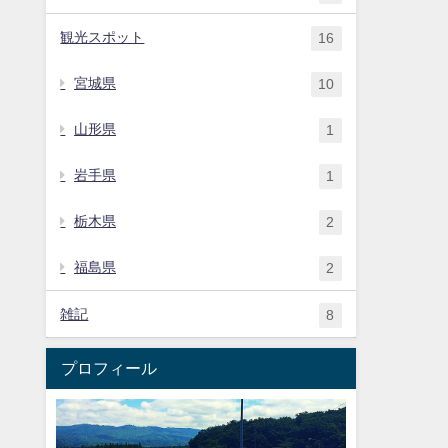
観光スポット
16
宮城県
10
山形県
1
岩手県
1
栃木県
2
福島県
2
雑記
8
プロフィール