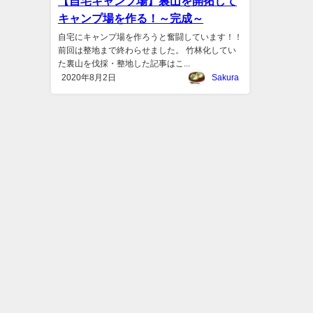
【自宅キャンプ場】裏山を開拓して
キャンプ場を作る！～完成～
自宅にキャンプ場を作ろうと奮闘しています！！
前回は整地まで終わらせました。 竹林化してい
た裏山を伐採・整地した記事はこ...
2020年8月2日
Sakura