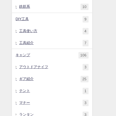
鉄筋系
10
DIY工具
9
工具使い方
4
工具紹介
7
キャンプ
106
アウトドアナイフ
3
ギア紹介
25
テント
1
マナー
3
ランタン
3