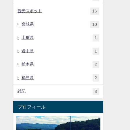
観光スポット
16
宮城県
10
山形県
1
岩手県
1
栃木県
2
福島県
2
雑記
8
プロフィール