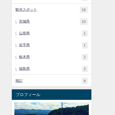
観光スポット
16
宮城県
10
山形県
1
岩手県
1
栃木県
2
福島県
2
雑記
8
プロフィール