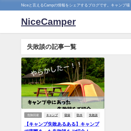
Niceと言えるCampの情報をシェアするブログです。キャンプ
NiceCamper
失敗談の記事一覧
危険回避
キャンプ
寝袋
防水
失敗談
【キャンプ失敗あるある】キャンプ