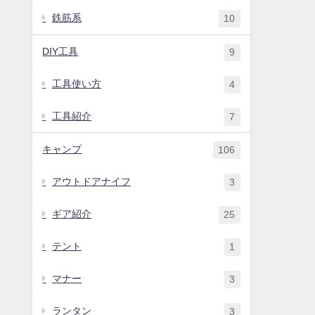
鉄筋系
10
DIY工具
9
工具使い方
4
工具紹介
7
キャンプ
106
アウトドアナイフ
3
ギア紹介
25
テント
1
マナー
3
ランタン
3