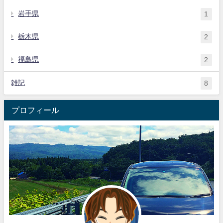
岩手県
1
栃木県
2
福島県
2
雑記
8
プロフィール