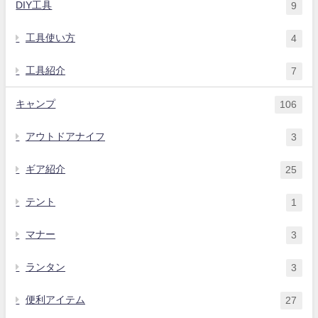
DIY工具
9
工具使い方
4
工具紹介
7
キャンプ
106
アウトドアナイフ
3
ギア紹介
25
テント
1
マナー
3
ランタン
3
便利アイテム
27