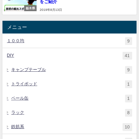
をご紹介
栃木県
2019年8月13日
メニュー
１００均
9
DIY
41
キャンプテーブル
9
トライポッド
1
ペール缶
1
ラック
8
鉄筋系
10