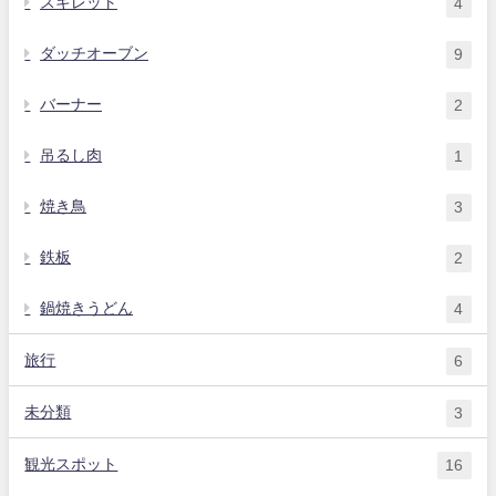
スキレット
4
ダッチオーブン
9
バーナー
2
吊るし肉
1
焼き鳥
3
鉄板
2
鍋焼きうどん
4
旅行
6
未分類
3
観光スポット
16